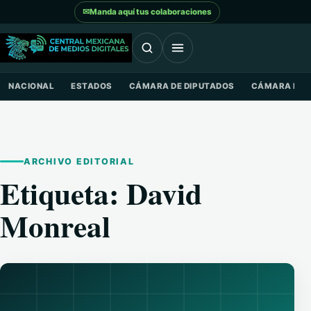
Saltar al contenido
✉
Manda aquí tus colaboraciones
NACIONAL
ESTADOS
CÁMARA DE DIPUTADOS
CÁMARA DE 
ARCHIVO EDITORIAL
Etiqueta:
David
Monreal