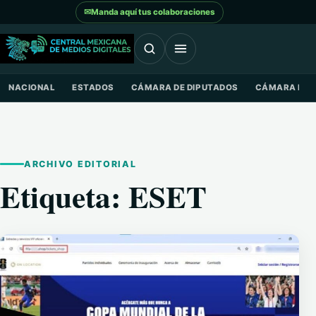
Saltar al contenido
✉
Manda aquí tus colaboraciones
NACIONAL
ESTADOS
CÁMARA DE DIPUTADOS
CÁMARA DE 
ARCHIVO EDITORIAL
Etiqueta:
ESET