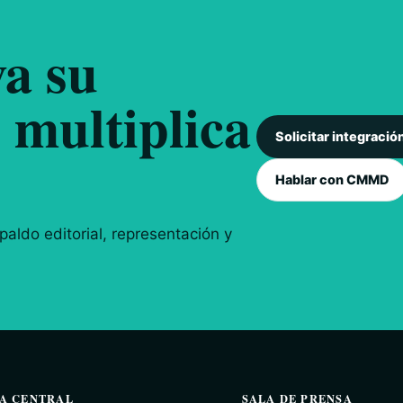
a su
 multiplica
Solicitar integració
Hablar con CMMD
aldo editorial, representación y
A CENTRAL
SALA DE PRENSA