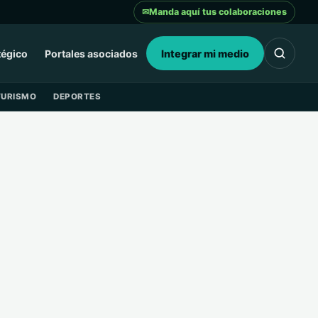
✉
Manda aquí tus colaboraciones
tégico
Portales asociados
Integrar mi medio
TURISMO
DEPORTES