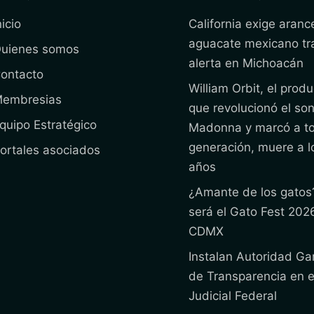
nicio
California exige arance
aguacate mexicano tr
uienes somos
alerta en Michoacán
ontacto
William Orbit, el produ
embresias
que revolucionó el so
quipo Estratégico
Madonna y marcó a t
generación, muere a l
ortales asociados
años
¿Amante de los gatos
será el Gato Fest 202
CDMX
Instalan Autoridad Ga
de Transparencia en e
Judicial Federal