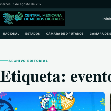
Saltar al contenido
viernes, 7 de agosto de 2026
Inici
NACIONAL
ESTADOS
CÁMARA DE DIPUTADOS
CÁMARA DE 
ARCHIVO EDITORIAL
Etiqueta:
event