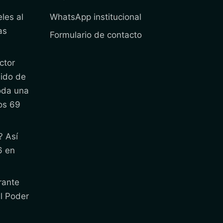
les al
WhatsApp institucional
as
Formulario de contacto
ctor
nido de
oda una
os 69
? Así
6 en
rante
l Poder