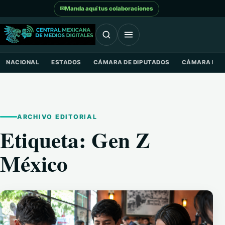
Saltar al contenido
✉
Manda aquí tus colaboraciones
NACIONAL
ESTADOS
CÁMARA DE DIPUTADOS
CÁMARA DE 
ARCHIVO EDITORIAL
Etiqueta:
Gen Z
México