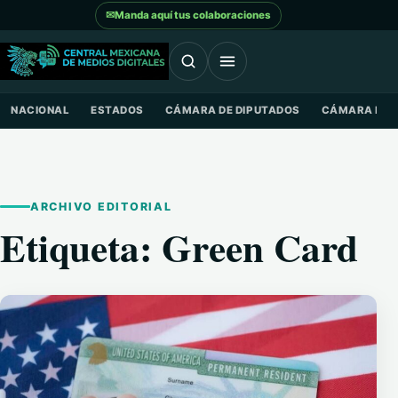
Saltar al contenido
✉
Manda aquí tus colaboraciones
NACIONAL
ESTADOS
CÁMARA DE DIPUTADOS
CÁMARA DE 
ARCHIVO EDITORIAL
Etiqueta:
Green Card