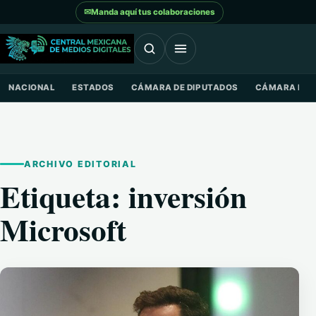
Saltar al contenido
✉
Manda aquí tus colaboraciones
NACIONAL
ESTADOS
CÁMARA DE DIPUTADOS
CÁMARA DE 
ARCHIVO EDITORIAL
Etiqueta:
inversión
Microsoft