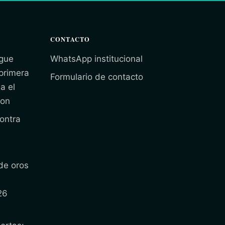
CONTACTO
gue
WhatsApp institucional
 primera
Formulario de contacto
a el
ion
ontra
e
de oros
26