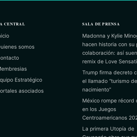
A CENTRAL
SALA DE PRENSA
nicio
Madonna y Kylie Mino
hacen historia con su
uienes somos
colaboración: así suen
ontacto
remix de Love Sensat
embresias
Trump firma decreto c
quipo Estratégico
el llamado “turismo d
nacimiento”
ortales asociados
México rompe récord 
en los Juegos
Centroamericanos 20
La primera Utopía de