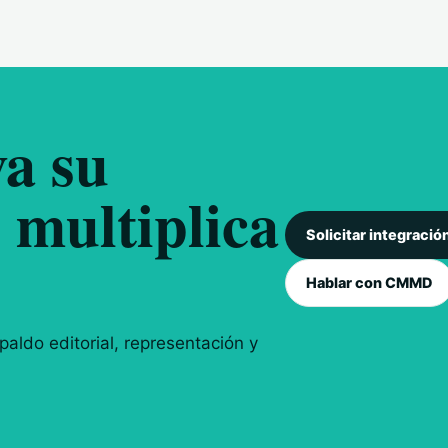
a su
 multiplica
Solicitar integració
Hablar con CMMD
aldo editorial, representación y