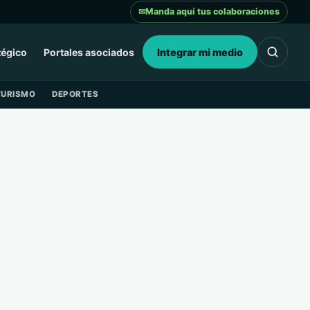
✉
Manda aquí tus colaboraciones
tégico
Portales asociados
Integrar mi medio
TURISMO
DEPORTES