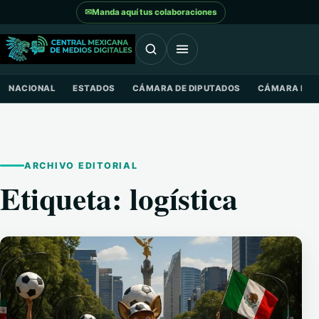
Saltar al contenido
✉
Manda aquí tus colaboraciones
NACIONAL
ESTADOS
CÁMARA DE DIPUTADOS
CÁMARA DE 
ARCHIVO EDITORIAL
Etiqueta:
logística