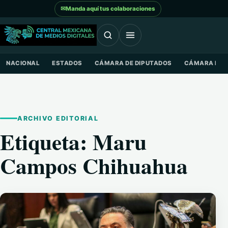
Saltar al contenido
✉
Manda aquí tus colaboraciones
NACIONAL
ESTADOS
CÁMARA DE DIPUTADOS
CÁMARA DE 
ARCHIVO EDITORIAL
Etiqueta:
Maru
Campos Chihuahua