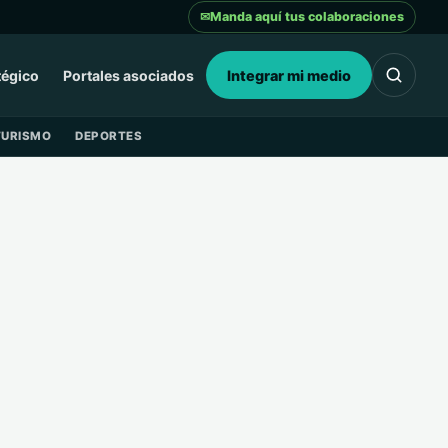
✉
Manda aquí tus colaboraciones
tégico
Portales asociados
Integrar mi medio
TURISMO
DEPORTES