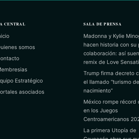
A CENTRAL
SALA DE PRENSA
nicio
Madonna y Kylie Mino
hacen historia con su
uienes somos
colaboración: así suen
ontacto
remix de Love Sensat
embresias
Trump firma decreto c
quipo Estratégico
el llamado “turismo d
nacimiento”
ortales asociados
México rompe récord 
en los Juegos
Centroamericanos 20
La primera Utopía de