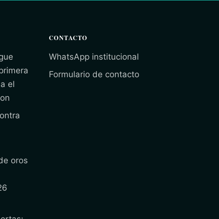
CONTACTO
gue
WhatsApp institucional
 primera
Formulario de contacto
a el
ion
ontra
e
de oros
26