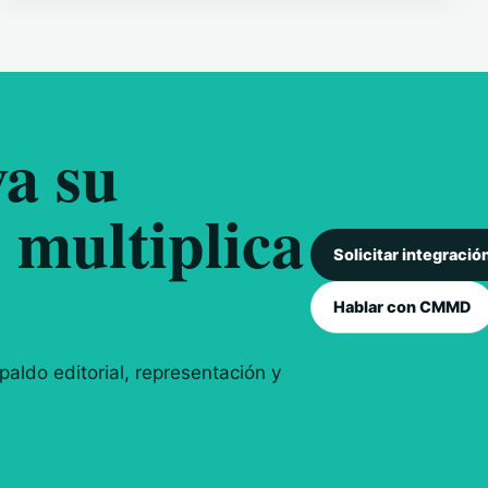
a su
 multiplica
Solicitar integració
Hablar con CMMD
aldo editorial, representación y