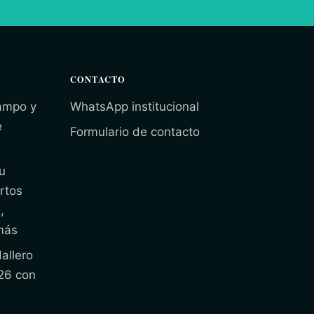
CONTACTO
campo y
WhatsApp institucional
e
Formulario de contacto
u
rtos
,
más
allero
26 con