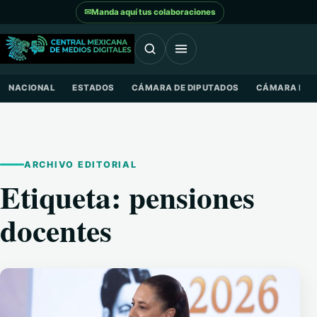
Saltar al contenido
✉
Manda aquí tus colaboraciones
NACIONAL
ESTADOS
CÁMARA DE DIPUTADOS
CÁMARA DE 
ARCHIVO EDITORIAL
Etiqueta:
pensiones
docentes