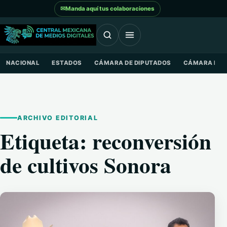
Saltar al contenido
✉
Manda aquí tus colaboraciones
NACIONAL
ESTADOS
CÁMARA DE DIPUTADOS
CÁMARA DE 
ARCHIVO EDITORIAL
Etiqueta:
reconversión
de cultivos Sonora