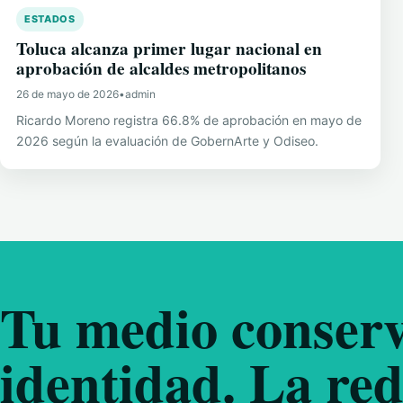
ESTADOS
Toluca alcanza primer lugar nacional en
aprobación de alcaldes metropolitanos
26 de mayo de 2026
•
admin
Ricardo Moreno registra 66.8% de aprobación en mayo de
2026 según la evaluación de GobernArte y Odiseo.
Tu medio conserv
identidad. La red