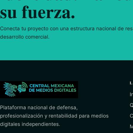
su fuerza.
Conecta tu proyecto con una estructura nacional de resp
desarrollo comercial.
L
I
Q
Plataforma nacional de defensa,
profesionalización y rentabilidad para medios
C
digitales independientes.
M