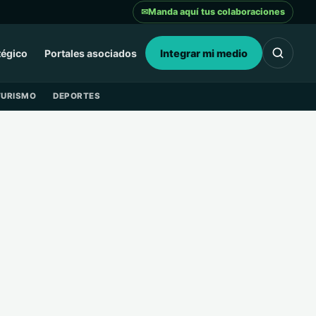
✉
Manda aquí tus colaboraciones
tégico
Portales asociados
Integrar mi medio
TURISMO
DEPORTES