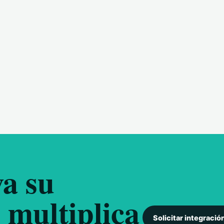
a su
 multiplica
Solicitar integració