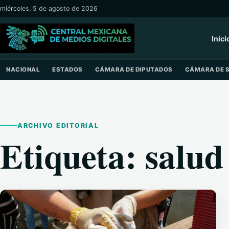
Saltar al contenido
miércoles, 5 de agosto de 2026
Inici
NACIONAL
ESTADOS
CÁMARA DE DIPUTADOS
CÁMARA DE 
ARCHIVO EDITORIAL
Etiqueta:
salud