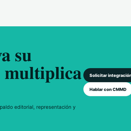
a su
 multiplica
Solicitar integració
Hablar con CMMD
aldo editorial, representación y