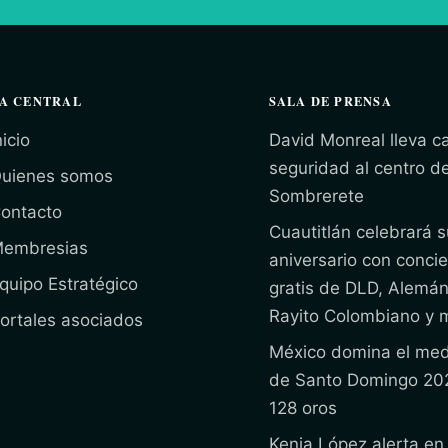
A CENTRAL
SALA DE PRENSA
nicio
David Monreal lleva 
seguridad al centro d
uienes somos
Sombrerete
ontacto
Cuautitlán celebrará s
embresias
aniversario con concie
quipo Estratégico
gratis de DLD, Alemán
Rayito Colombiano y 
ortales asociados
México domina el med
de Santo Domingo 20
128 oros
Kenia López alerta en 