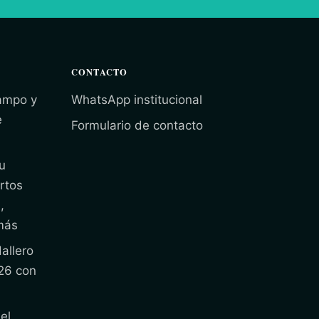
CONTACTO
campo y
WhatsApp institucional
e
Formulario de contacto
u
rtos
,
más
allero
26 con
el