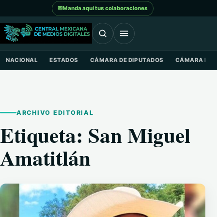
Saltar al contenido
✉
Manda aquí tus colaboraciones
NACIONAL
ESTADOS
CÁMARA DE DIPUTADOS
CÁMARA DE 
ARCHIVO EDITORIAL
Etiqueta:
San Miguel
Amatitlán