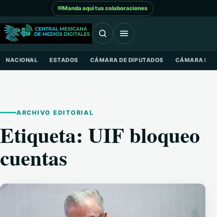
Saltar al contenido
✉
Manda aquí tus colaboraciones
NACIONAL
ESTADOS
CÁMARA DE DIPUTADOS
CÁMARA DE 
ARCHIVO EDITORIAL
Etiqueta:
UIF bloqueo
cuentas