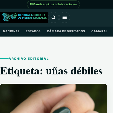
Saltar al contenido
✉
Manda aquí tus colaboraciones
NACIONAL
ESTADOS
CÁMARA DE DIPUTADOS
CÁMARA DE 
ARCHIVO EDITORIAL
Etiqueta:
uñas débiles