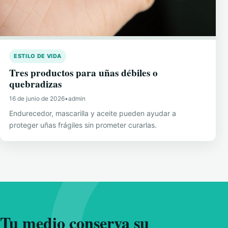
ESTILO DE VIDA
Tres productos para uñas débiles o
quebradizas
16 de junio de 2026
•
admin
Endurecedor, mascarilla y aceite pueden ayudar a
proteger uñas frágiles sin prometer curarlas.
Tu medio conserva su