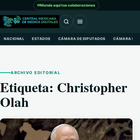
Saltar al contenido
✉
Manda aquí tus colaboraciones
NACIONAL
ESTADOS
CÁMARA DE DIPUTADOS
CÁMARA DE 
ARCHIVO EDITORIAL
Etiqueta:
Christopher
Olah