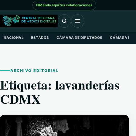
Saltar al contenido
✉
Manda aquí tus colaboraciones
NACIONAL
ESTADOS
CÁMARA DE DIPUTADOS
CÁMARA DE 
ARCHIVO EDITORIAL
Etiqueta:
lavanderías
CDMX